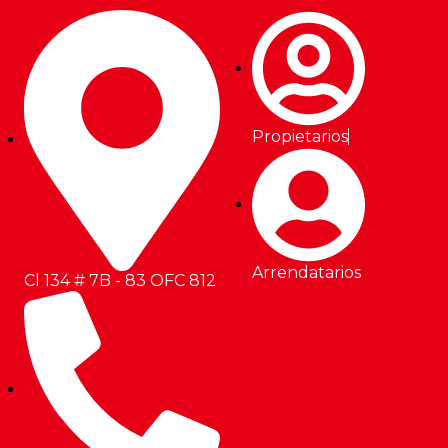
Propietarios
Arrendatarios
Cl 134 # 7B - 83 OFC 812