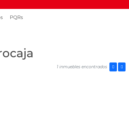
s
PQRs
rocaja
1 inmuebles encontrados