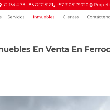
Cl 134 # 7B - 83 OFC 812
+57 3108179020
Propieta
s
Servicios
Inmuebles
Clientes
Contácteno
muebles En Venta En Ferroc