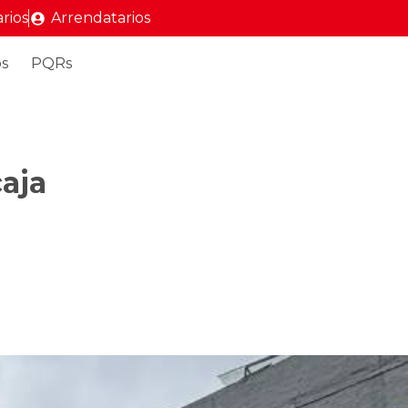
rios
Arrendatarios
s
PQRs
aja