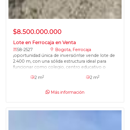
$8.500.000.000
Lote en Ferrocaja en Venta
58-2527
Bogota
,
Ferrocaja
¡oportunidad única de inversión!se vende lote de
2.400 m, con una sólida estructura ideal para
funcionar como colegio, centro educativo o
institución similar. además, cuenta con potencial
2
2
2 m
2 m
urbanístico para desarrollar proyectos de
vivienda multifamiliar, ya que está autorizado
para construir hasta 5 pisos de altura.ubicado en
Más información
una zona estratégica y de alta valorización, este
lote es perfecto tanto para fines educativos
como para proyectos inmobiliarios.¡invierte hoy
en un espacio con múltiples posibilidades de
desarrollo!