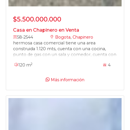
$5.500.000.000
Casa en Chapinero en Venta
58-2544
Bogota
,
Chapinero
hermosa casa comercial tiene una area
construida 1.120 mts, cuenta con una cocina,
punto de gas con un sala y comedor, cuenta con
18 habitaciones con su closet, tiene 16 baños,
2
120 m
4
tiene 4 garaje, tiene una terreza y balcon, una
vista exterior
Más información