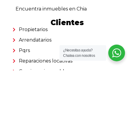
Encuentra inmuebles en Chia
Clientes
Propietarios
Arrendatarios
Pqrs
¿Necesitas ayuda?
Chatea con nosotros
Reparaciones locativas
Consignar inmueble
Simulador para arriendos
Simulador para ventas
Barrios destacados
Encuentra inmuebles en Bella Suiza
Encuentra inmuebles en Lisboa
Encuentra inmuebles en Normandia