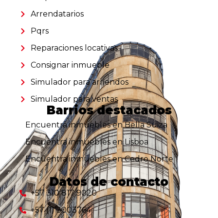
Arrendatarios
Pqrs
Reparaciones locativas
Consignar inmueble
Simulador para arriendos
Simulador para ventas
Barrios destacados
Encuentra inmuebles en Bella Suiza
Encuentra inmuebles en Lisboa
Encuentra inmuebles en Cedro Norte
Datos de contacto
+57 310 817 9020
+57 (1) 3003764